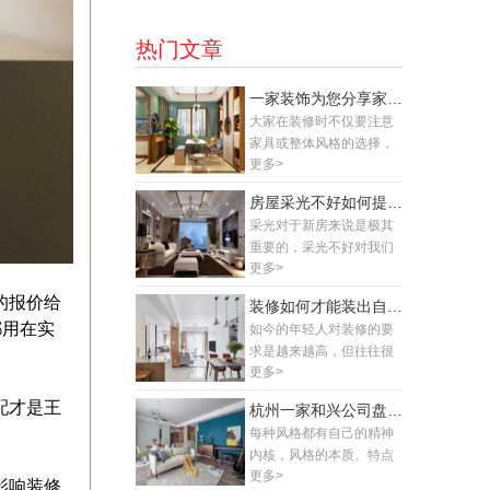
热门文章
一家装饰为您分享家具色彩搭配技巧
大家在装修时不仅要注意
家具或整体风格的选择，
更多>
还要注意室内家具色彩的
搭配，家具的色彩可以反
房屋采光不好如何提升，一家装饰给您支招！
映主人的审美和品质，因
采光对于新房来说是极其
此大家在选择家具时，颜
重要的，采光不好对我们
色的选择和搭配需要注
更多>
业主来说也不是什么好
意，这里面有很多技巧，
事，所以在装修的时候也
那家具色彩如何搭配呢?有
的报价给
装修如何才能装出自己想要的效果，一家装饰为您盘点
需要巧妙的运用到光线这
什么技巧呢?下面就跟着一
都用在实
如今的年轻人对装修的要
块，这样装修出来让室内
家装饰小编一起去了解
求是越来越高，但往往很
看上去更通透，有效的增
下。
更多>
多时候装不出自己想要的
加采光度，那如何才能合
新房，很多在搭配和设计
理的利用采光呢，接下来
配才是王
杭州一家和兴公司盘点家就是要有舒适的生活感！
上出现了问题，要合理的
就随杭州一家和兴小编去
每种风格都有自己的精神
处理好每一个细节才能达
具体的了解一下。
内核，风格的本质、特点
到理想的结果，接下来跟
更多>
需要设计师不断的学习积
一家装修去细细了解一
影响装修