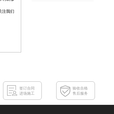
累，才能达到炉火纯青的
番。 进门之后的视
。
应用。从空间的规划、布
角，餐厅，客厅以及多功
关注我们
局，到视觉元素，每种风
能房，整体视野开阔，光
格所带有的各自的人文关
线通透。客厅以白色…
怀，这才是一个有温度的
家具有的。今天杭州一家
和兴分享的是一套北欧风
装修案例，空间色调定为
灰色系搭配黄蓝…
签订合同
验收合格
进场施工
售后服务