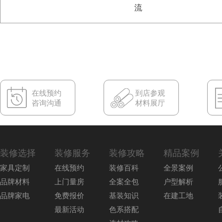
流
在线预约
到店参观
咨询沟通
材料展厅
装修选择
装修服务
装修攻略
精品案例
家具定制
在线预约
装修百科
全景案例
品牌材料
上门量房
全案全包
户型解析
品牌家电
免费报价
基装知识
在建工地
最新活动
色系搭配