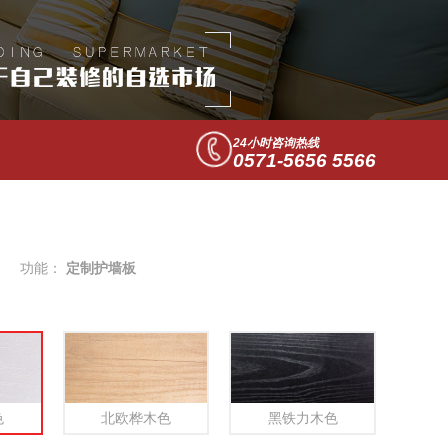
24小时咨询热线
0571-5656 5566
功能：
定制护墙板
色
北欧桦木色
黑铁力木色