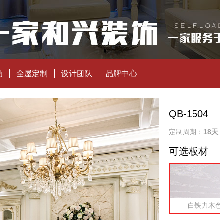
动
全屋定制
设计团队
品牌中心
QB-1504
定制周期：
18天
可选板材
白铁力木