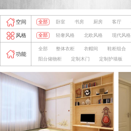
空间
全部
卧室
书房
厨房
客厅
风格
全部
轻奢风格
北欧风格
现代风格
全部
整体衣柜
衣帽间
鞋柜组合
功能
阳台储物柜
定制木门
定制护墙板