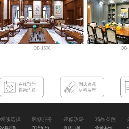
QB-1508
QB-
在线预约
到店参观
咨询沟通
材料展厅
装修选择
装修服务
装修攻略
精品案例
家具定制
在线预约
装修百科
全景案例