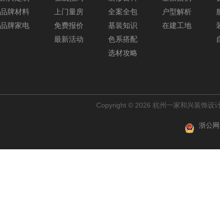
品牌材料
上门量房
全案全包
户型解析
品牌家电
免费报价
基装知识
在建工地
最新活动
色系搭配
选材攻略
Copyright © 2026 杭州一家和兴装
浙公网安