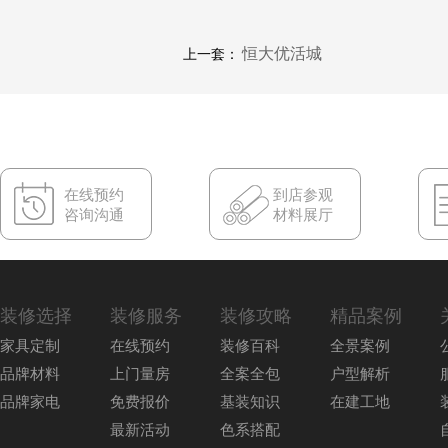
恒大优活城
上一套：
在线预约
到店参观
咨询沟通
材料展厅
装修选择
装修服务
装修攻略
精品案例
家具定制
在线预约
装修百科
全景案例
品牌材料
上门量房
全案全包
户型解析
品牌家电
免费报价
基装知识
在建工地
最新活动
色系搭配