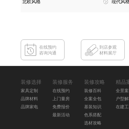
北欧风格
现代风
在线预约
到店参观
咨询沟通
材料展厅
装修选择
装修服务
装修攻略
精品
家具定制
在线预约
装修百科
全景案
品牌材料
上门量房
全案全包
户型解
品牌家电
免费报价
基装知识
在建工
最新活动
色系搭配
选材攻略