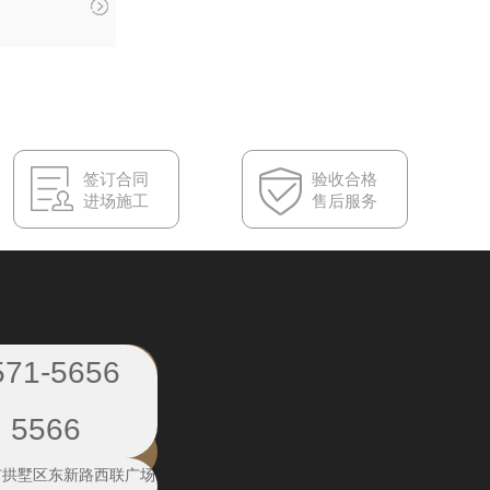
签订合同
验收合格
进场施工
售后服务
571-5656
5566
市拱墅区东新路西联广场