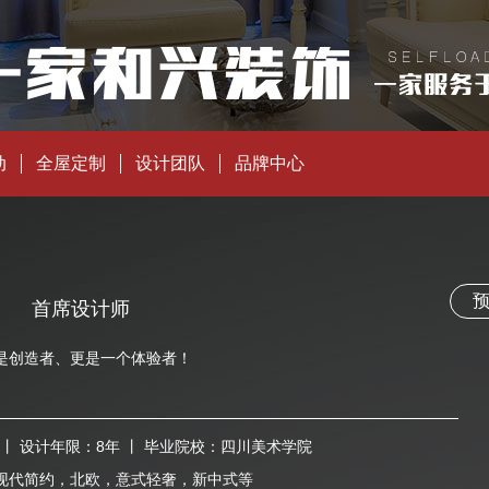
动
全屋定制
设计团队
品牌中心
洲
预
首席设计师
是创造者、更是一个体验者！
丨 设计年限：
8年
丨 毕业院校：
四川美术学院
现代简约，北欧，意式轻奢，新中式等