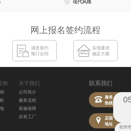
格
现代风格
网上报名签约流程
满意签约
实地量房
预订合同
确定方案
联系我们
案例
关于我们
例
公司简介
服务
0
析
服务流程
热线
地
装修保障
自有工厂
店面
地址
杭州