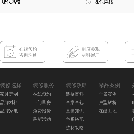
现代风格
现代风格
在线预约
到店参观
咨询沟通
材料展厅
装修选择
装修服务
装修攻略
精品案例
家具定制
在线预约
装修百科
全景案例
品牌材料
上门量房
全案全包
户型解析
品牌家电
免费报价
基装知识
在建工地
最新活动
色系搭配
选材攻略