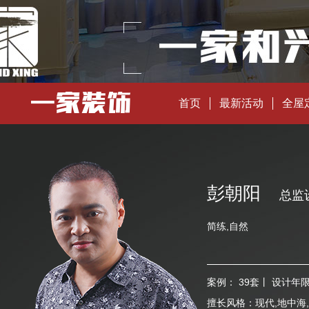
首页
最新活动
全屋
彭朝阳
总监
简练,自然
案例：
39套
丨 设计年
擅长风格：
现代,地中海