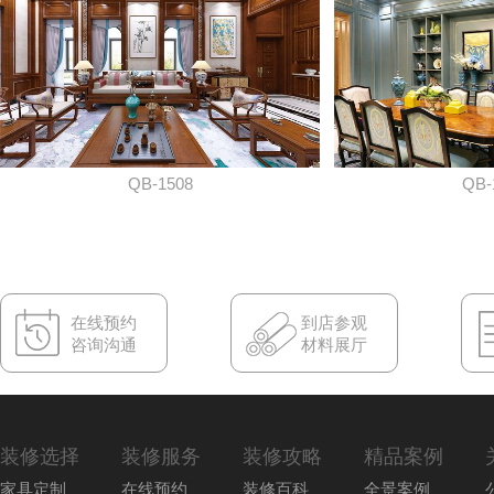
QB-1508
QB-
在线预约
到店参观
咨询沟通
材料展厅
装修选择
装修服务
装修攻略
精品案例
家具定制
在线预约
装修百科
全景案例