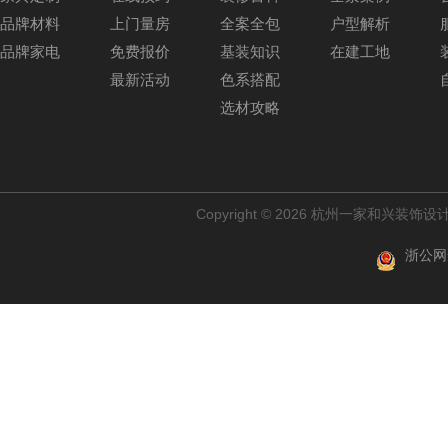
品牌材料
上门量房
全案全包
户型解析
品牌家电
免费报价
基装知识
在建工地
最新活动
色系搭配
选材攻略
Copyright © 2026 杭州一家和兴装
浙公网安