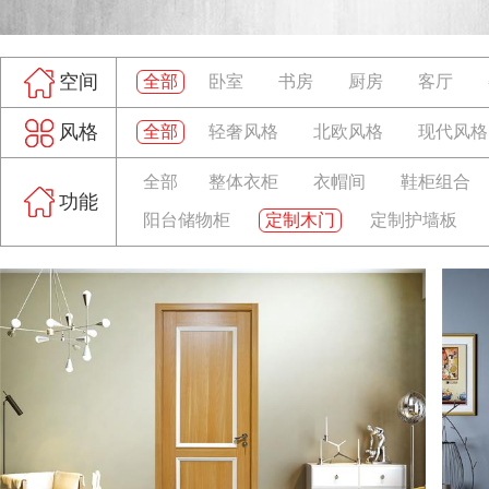
空间
全部
卧室
书房
厨房
客厅
风格
全部
轻奢风格
北欧风格
现代风格
全部
整体衣柜
衣帽间
鞋柜组合
功能
阳台储物柜
定制木门
定制护墙板