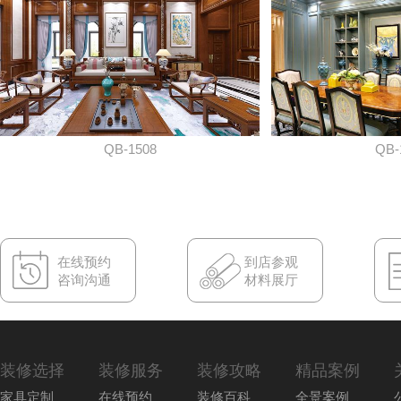
QB-1508
QB-
在线预约
到店参观
咨询沟通
材料展厅
装修选择
装修服务
装修攻略
精品案例
家具定制
在线预约
装修百科
全景案例