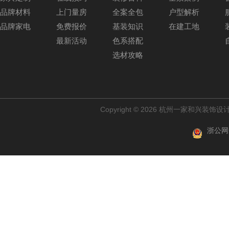
品牌材料
上门量房
全案全包
户型解析
品牌家电
免费报价
基装知识
在建工地
最新活动
色系搭配
选材攻略
Copyright © 2026 杭州一家和兴装
浙公网安