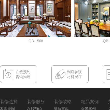
QB-1508
QB-
在线预约
到店参观
咨询沟通
材料展厅
装修选择
装修服务
装修攻略
精品案例
家具定制
在线预约
装修百科
全景案例