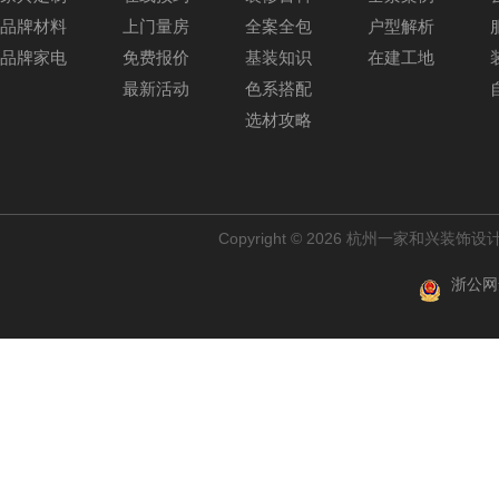
品牌材料
上门量房
全案全包
户型解析
品牌家电
免费报价
基装知识
在建工地
最新活动
色系搭配
选材攻略
Copyright © 2026 杭州一家和兴装
浙公网安